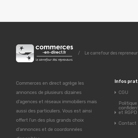
/
Le carrefour des repreneur
Infos pra
Commerces en direct agrège les
annonces de plusieurs dizaines
CGU
d'agences et réseaux immobiliers mais
Politique
confident
aussi des particuliers. Vous est ainsi
et RGPD
offert l'un des plus grands choix
Contact
d'annonces et de coordonnées