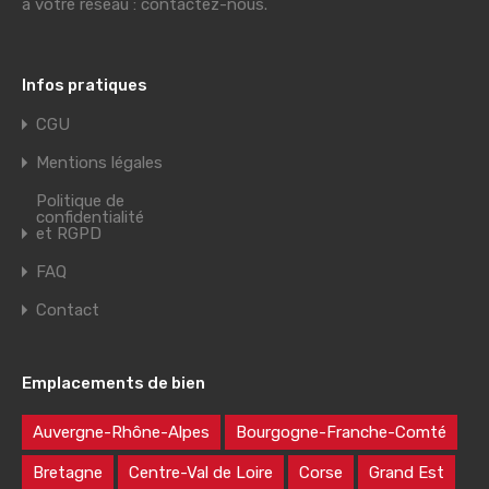
à votre réseau : contactez-nous.
Infos pratiques
CGU
Mentions légales
Politique de
confidentialité
et RGPD
FAQ
Contact
Emplacements de bien
Auvergne-Rhône-Alpes
Bourgogne-Franche-Comté
Bretagne
Centre-Val de Loire
Corse
Grand Est