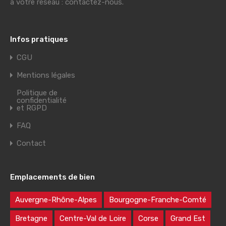
à votre réseau : contactez-nous.
Infos pratiques
CGU
Mentions légales
Politique de
confidentialité
et RGPD
FAQ
Contact
Emplacements de bien
Auvergne-Rhône-Alpes
Bourgogne-Franche-Comté
Bretagne
Centre-Val de Loire
Corse
Grand Est