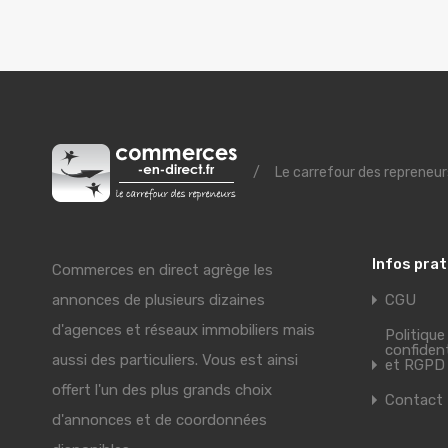
/
Le carrefour des repreneur
Infos pra
Commerces en direct agrège les
annonces de plusieurs dizaines
CGU
d'agences et réseaux immobiliers mais
Politique
confident
aussi des particuliers. Vous est ainsi
et RGPD
offert l'un des plus grands choix
Contact
d'annonces et de coordonnées