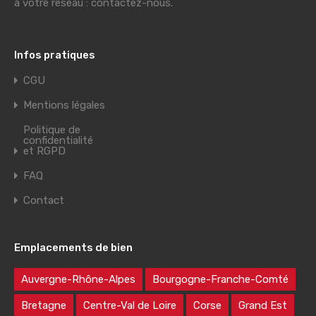
à votre réseau : contactez-nous.
Infos pratiques
CGU
Mentions légales
Politique de
confidentialité
et RGPD
FAQ
Contact
Emplacements de bien
Auvergne-Rhône-Alpes
Bourgogne-Franche-Comté
Bretagne
Centre-Val de Loire
Corse
Grand Est