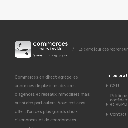
/
Le carrefour des repreneur
Infos pra
Commerces en direct agrège les
annonces de plusieurs dizaines
CGU
d'agences et réseaux immobiliers mais
Politique
confident
aussi des particuliers. Vous est ainsi
et RGPD
offert l'un des plus grands choix
Contact
d'annonces et de coordonnées