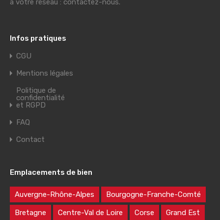
à votre réseau : contactez-nous.
Infos pratiques
CGU
Mentions légales
Politique de
confidentialité
et RGPD
FAQ
Contact
Emplacements de bien
Auvergne-Rhône-Alpes
Bourgogne-Franche-Comté
Bretagne
Centre-Val de Loire
Corse
Grand Est