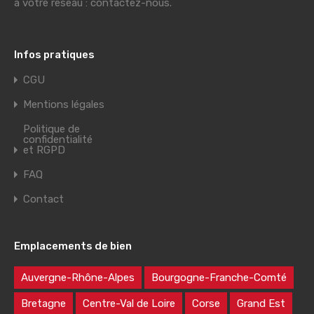
à votre réseau : contactez-nous.
Infos pratiques
CGU
Mentions légales
Politique de
confidentialité
et RGPD
FAQ
Contact
Emplacements de bien
Auvergne-Rhône-Alpes
Bourgogne-Franche-Comté
Bretagne
Centre-Val de Loire
Corse
Grand Est