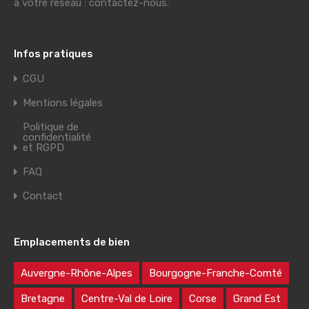
à votre réseau : contactez-nous.
Infos pratiques
CGU
Mentions légales
Politique de
confidentialité
et RGPD
FAQ
Contact
Emplacements de bien
Auvergne-Rhône-Alpes
Bourgogne-Franche-Comté
Bretagne
Centre-Val de Loire
Corse
Grand Est