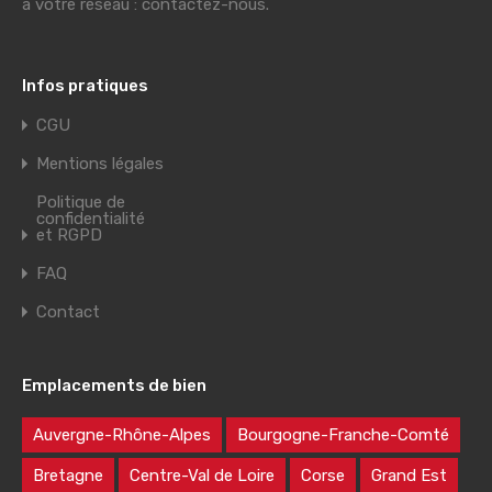
à votre réseau : contactez-nous.
Infos pratiques
CGU
Mentions légales
Politique de
confidentialité
et RGPD
FAQ
Contact
Emplacements de bien
Auvergne-Rhône-Alpes
Bourgogne-Franche-Comté
Bretagne
Centre-Val de Loire
Corse
Grand Est