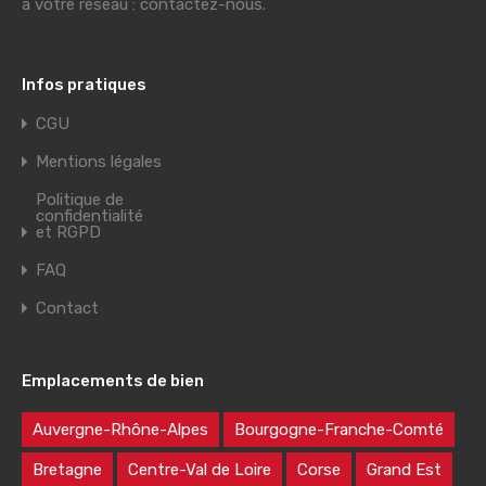
à votre réseau : contactez-nous.
Infos pratiques
CGU
Mentions légales
Politique de
confidentialité
et RGPD
FAQ
Contact
Emplacements de bien
Auvergne-Rhône-Alpes
Bourgogne-Franche-Comté
Bretagne
Centre-Val de Loire
Corse
Grand Est