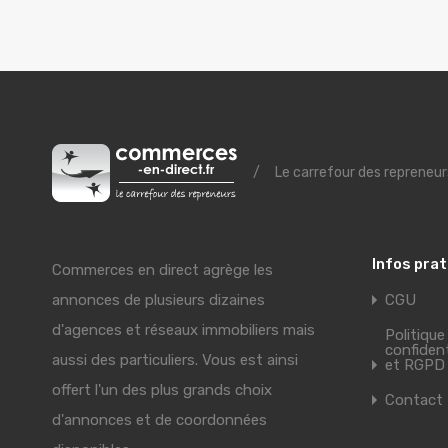
/
Le carrefour des repreneur
Infos pra
Commerces en direct agrège les
annonces de plusieurs dizaines
CGU
d'agences et réseaux immobiliers mais
Politique
confident
aussi des particuliers. Vous est ainsi
et RGPD
offert l'un des plus grands choix
Contact
d'annonces et de coordonnées