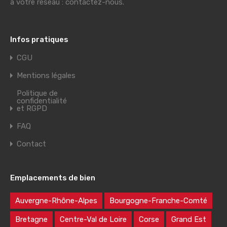
à votre réseau : contactez-nous.
Infos pratiques
CGU
Mentions légales
Politique de
confidentialité
et RGPD
FAQ
Contact
Emplacements de bien
Auvergne-Rhône-Alpes
Bourgogne-Franche-Comté
Bretagne
Centre-Val de Loire
Corse
Grand Est