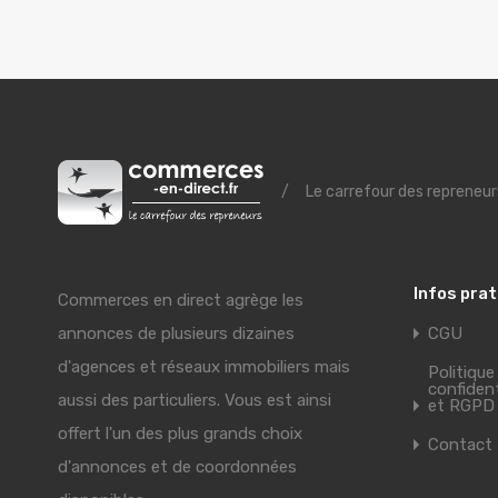
/
Le carrefour des repreneur
Infos pra
Commerces en direct agrège les
annonces de plusieurs dizaines
CGU
d'agences et réseaux immobiliers mais
Politique
confident
aussi des particuliers. Vous est ainsi
et RGPD
offert l'un des plus grands choix
Contact
d'annonces et de coordonnées