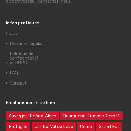
à votre réseau : contactez-nous.
Infos pratiques
CGU
Mentions légales
Politique de
confidentialité
et RGPD
FAQ
Contact
Emplacements de bien
Auvergne-Rhône-Alpes
Bourgogne-Franche-Comté
Bretagne
Centre-Val de Loire
Corse
Grand Est