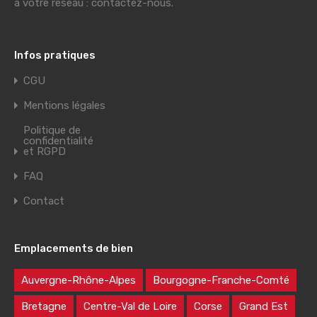
à votre réseau : contactez-nous.
Infos pratiques
CGU
Mentions légales
Politique de
confidentialité
et RGPD
FAQ
Contact
Emplacements de bien
Auvergne-Rhône-Alpes
Bourgogne-Franche-Comté
Bretagne
Centre-Val de Loire
Corse
Grand Est