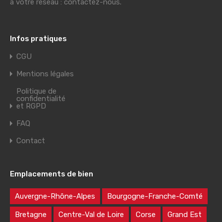
à votre réseau : contactez-nous.
Infos pratiques
CGU
Mentions légales
Politique de
confidentialité
et RGPD
FAQ
Contact
Emplacements de bien
Auvergne-Rhône-Alpes
Bourgogne-Franche-Comté
Bretagne
Centre-Val de Loire
Corse
Grand Est