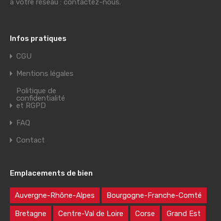
à votre réseau : contactez-nous.
Infos pratiques
CGU
Mentions légales
Politique de
confidentialité
et RGPD
FAQ
Contact
Emplacements de bien
Auvergne-Rhône-Alpes
Bourgogne-Franche-Comté
Bretagne
Centre-Val de Loire
Corse
Grand Est