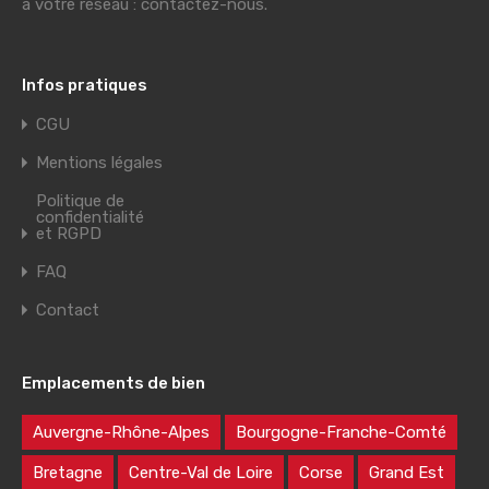
à votre réseau : contactez-nous.
Infos pratiques
CGU
Mentions légales
Politique de
confidentialité
et RGPD
FAQ
Contact
Emplacements de bien
Auvergne-Rhône-Alpes
Bourgogne-Franche-Comté
Bretagne
Centre-Val de Loire
Corse
Grand Est