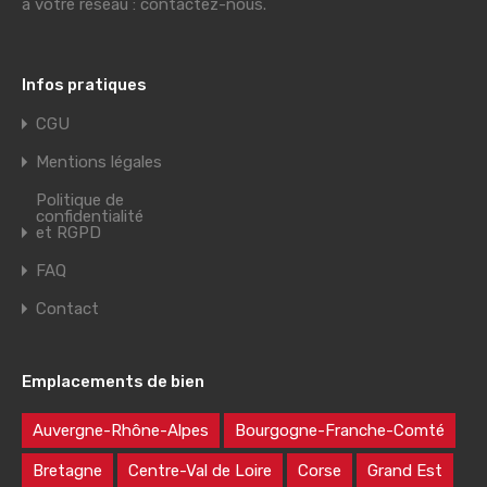
à votre réseau : contactez-nous.
Infos pratiques
CGU
Mentions légales
Politique de
confidentialité
et RGPD
FAQ
Contact
Emplacements de bien
Auvergne-Rhône-Alpes
Bourgogne-Franche-Comté
Bretagne
Centre-Val de Loire
Corse
Grand Est