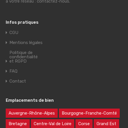
à votre réseau : contactez-nous.
Infos pratiques
CGU
Mentions légales
Politique de
confidentialité
et RGPD
FAQ
Contact
Emplacements de bien
Auvergne-Rhône-Alpes
Bourgogne-Franche-Comté
Bretagne
Centre-Val de Loire
Corse
Grand Est