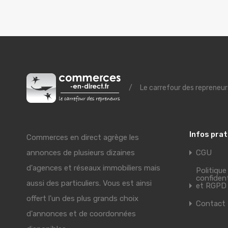
/
Le carrefour des repreneur
Infos pra
Commerces en direct agrège les
annonces de plusieurs dizaines
CGU
d'agences et réseaux immobiliers mais
Politique
confident
aussi des particuliers. Vous est ainsi
et RGPD
offert l'un des plus grands choix
Contact
d'annonces et de coordonnées