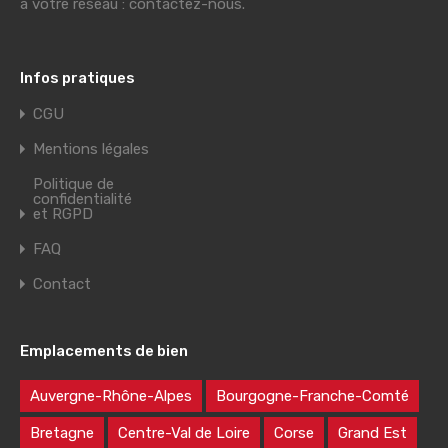
à votre réseau : contactez-nous.
Infos pratiques
CGU
Mentions légales
Politique de
confidentialité
et RGPD
FAQ
Contact
Emplacements de bien
Auvergne-Rhône-Alpes
Bourgogne-Franche-Comté
Bretagne
Centre-Val de Loire
Corse
Grand Est