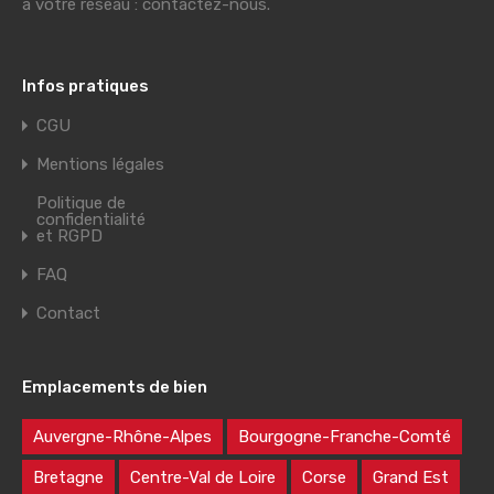
à votre réseau : contactez-nous.
Infos pratiques
CGU
Mentions légales
Politique de
confidentialité
et RGPD
FAQ
Contact
Emplacements de bien
Auvergne-Rhône-Alpes
Bourgogne-Franche-Comté
Bretagne
Centre-Val de Loire
Corse
Grand Est