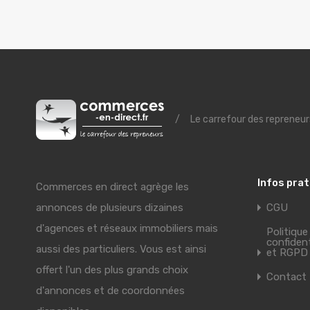
/
Le carrefour des repreneur
Infos pra
Commerces en direct agrège les
annonces de plusieurs dizaines
CGU
d'agences et réseaux immobiliers mais
Politique
confident
aussi des particuliers. Vous est ainsi
et RGPD
offert l'un des plus grands choix
Contact
d'annonces et de coordonnées