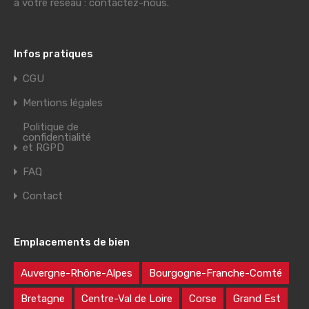
à votre réseau : contactez-nous.
Infos pratiques
CGU
Mentions légales
Politique de
confidentialité
et RGPD
FAQ
Contact
Emplacements de bien
Auvergne-Rhône-Alpes
Bourgogne-Franche-Comté
Bretagne
Centre-Val de Loire
Corse
Grand Est