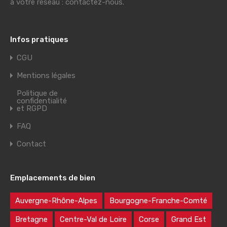
à votre réseau : contactez-nous.
Infos pratiques
CGU
Mentions légales
Politique de
confidentialité
et RGPD
FAQ
Contact
Emplacements de bien
Auvergne-Rhône-Alpes
Bourgogne-Franche-Comté
Bretagne
Centre-Val de Loire
Corse
Grand Est