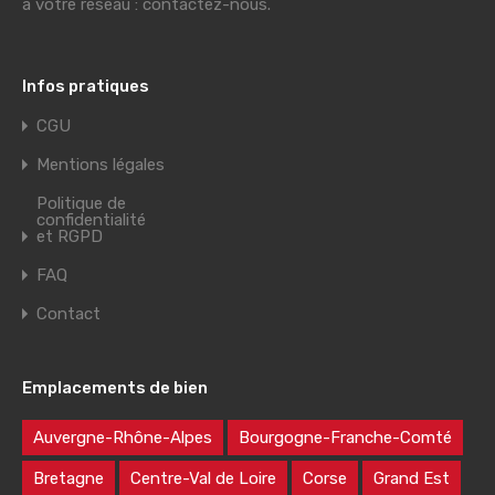
à votre réseau : contactez-nous.
Infos pratiques
CGU
Mentions légales
Politique de
confidentialité
et RGPD
FAQ
Contact
Emplacements de bien
Auvergne-Rhône-Alpes
Bourgogne-Franche-Comté
Bretagne
Centre-Val de Loire
Corse
Grand Est