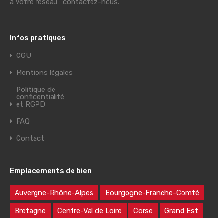
à votre réseau : contactez-nous.
Infos pratiques
CGU
Mentions légales
Politique de
confidentialité
et RGPD
FAQ
Contact
Emplacements de bien
Auvergne-Rhône-Alpes
Bourgogne-Franche-Comté
Bretagne
Centre-Val de Loire
Corse
Grand Est