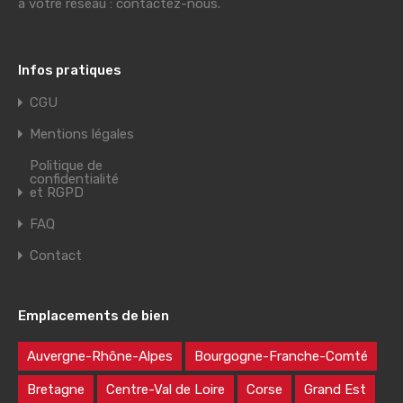
à votre réseau : contactez-nous.
Infos pratiques
CGU
Mentions légales
Politique de
confidentialité
et RGPD
FAQ
Contact
Emplacements de bien
Auvergne-Rhône-Alpes
Bourgogne-Franche-Comté
Bretagne
Centre-Val de Loire
Corse
Grand Est