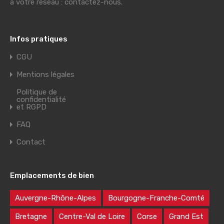
à votre réseau : contactez-nous.
Infos pratiques
CGU
Mentions légales
Politique de
confidentialité
et RGPD
FAQ
Contact
Emplacements de bien
Auvergne-Rhône-Alpes
Bourgogne-Franche-Comté
Bretagne
Centre-Val de Loire
Corse
Grand Est