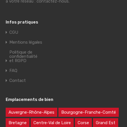
à votre réseau : contactez-nous.
Infos pratiques
CGU
Mentions légales
Politique de
confidentialité
et RGPD
FAQ
Contact
Emplacements de bien
Auvergne-Rhône-Alpes
Bourgogne-Franche-Comté
Bretagne
Centre-Val de Loire
Corse
Grand Est