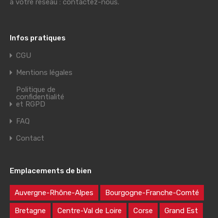
à votre réseau : contactez-nous.
Infos pratiques
CGU
Mentions légales
Politique de
confidentialité
et RGPD
FAQ
Contact
Emplacements de bien
Auvergne-Rhône-Alpes
Bourgogne-Franche-Comté
Bretagne
Centre-Val de Loire
Corse
Grand Est