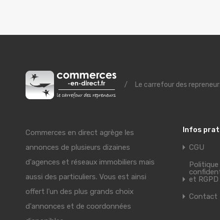
/
Le carrefour des repreneur
Infos pra
Commerces en direct agrège les
annonces de plusieurs dizaines
CGU
d'agences et réseaux immobiliers mais
Politique
confident
aussi des particuliers. Vous est ainsi
et RGPD
offert l'un des plus grands choix
Contact
d'annonces et de coordonnées