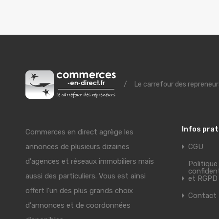
/
Le carrefour des repreneur
Infos pra
Commerces en direct agrège les
annonces de plusieurs dizaines
CGU
d'agences et réseaux immobiliers mais
Politique
confident
aussi des particuliers. Vous est ainsi
et RGPD
offert l'un des plus grands choix
Contact
d'annonces et de coordonnées