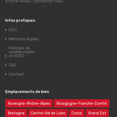
à votre réseau : contactez-nous.
Infos pratiques
CGU
Mentions légales
Politique de
confidentialité
et RGPD
FAQ
Contact
Emplacements de bien
Auvergne-Rhône-Alpes
Bourgogne-Franche-Comté
Bretagne
Centre-Val de Loire
Corse
Grand Est