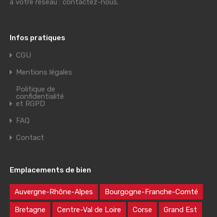
à votre réseau : contactez-nous.
Infos pratiques
CGU
Mentions légales
Politique de
confidentialité
et RGPD
FAQ
Contact
Emplacements de bien
Auvergne-Rhône-Alpes
Bourgogne-Franche-Comté
Bretagne
Centre-Val de Loire
Corse
Grand Est