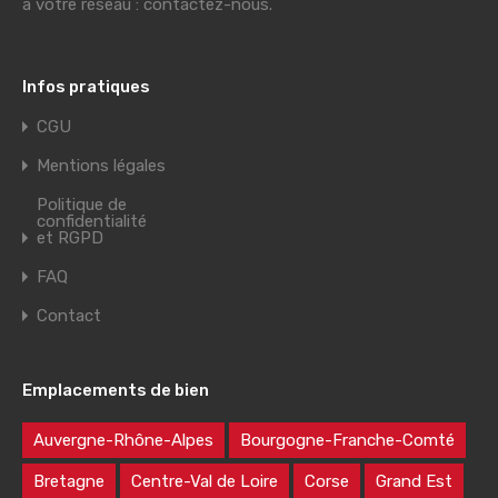
à votre réseau : contactez-nous.
Infos pratiques
CGU
Mentions légales
Politique de
confidentialité
et RGPD
FAQ
Contact
Emplacements de bien
Auvergne-Rhône-Alpes
Bourgogne-Franche-Comté
Bretagne
Centre-Val de Loire
Corse
Grand Est