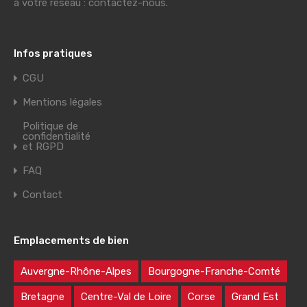
à votre réseau : contactez-nous.
Infos pratiques
CGU
Mentions légales
Politique de
confidentialité
et RGPD
FAQ
Contact
Emplacements de bien
Auvergne-Rhône-Alpes
Bourgogne-Franche-Comté
Bretagne
Centre-Val de Loire
Corse
Grand Est