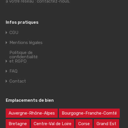
à votre réseau : contactez-nous.
Infos pratiques
CGU
Mentions légales
Politique de
confidentialité
et RGPD
FAQ
Contact
Emplacements de bien
Auvergne-Rhône-Alpes
Bourgogne-Franche-Comté
Bretagne
Centre-Val de Loire
Corse
Grand Est