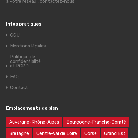
à votre réseau : contactez-nous.
Infos pratiques
CGU
Mentions légales
Politique de
confidentialité
et RGPD
FAQ
Contact
Emplacements de bien
Auvergne-Rhône-Alpes
Bourgogne-Franche-Comté
Bretagne
Centre-Val de Loire
Corse
Grand Est