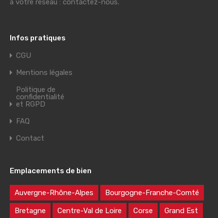
à votre réseau : contactez-nous.
Infos pratiques
CGU
Mentions légales
Politique de
confidentialité
et RGPD
FAQ
Contact
Emplacements de bien
Auvergne-Rhône-Alpes
Bourgogne-Franche-Comté
Bretagne
Centre-Val de Loire
Corse
Grand Est