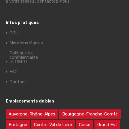
à votre réseau : contactez-nous.
Infos pratiques
CGU
Mentions légales
Politique de
confidentialité
et RGPD
FAQ
Contact
Emplacements de bien
Auvergne-Rhône-Alpes
Bourgogne-Franche-Comté
Bretagne
Centre-Val de Loire
Corse
Grand Est