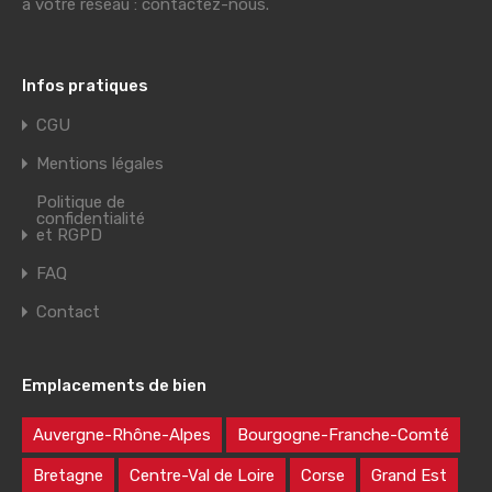
à votre réseau : contactez-nous.
Infos pratiques
CGU
Mentions légales
Politique de
confidentialité
et RGPD
FAQ
Contact
Emplacements de bien
Auvergne-Rhône-Alpes
Bourgogne-Franche-Comté
Bretagne
Centre-Val de Loire
Corse
Grand Est