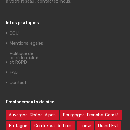
à votre réseau : contactez-nous.
Infos pratiques
CGU
Mentions légales
Politique de
confidentialité
et RGPD
FAQ
Contact
Emplacements de bien
Auvergne-Rhône-Alpes
Bourgogne-Franche-Comté
Bretagne
Centre-Val de Loire
Corse
Grand Est