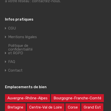
à votre réseau : contactez-nous.
Infos pratiques
CGU
Mentions légales
Politique de
confidentialité
et RGPD
FAQ
Contact
Emplacements de bien
Auvergne-Rhône-Alpes
Bourgogne-Franche-Comté
Bretagne
Centre-Val de Loire
Corse
Grand Est