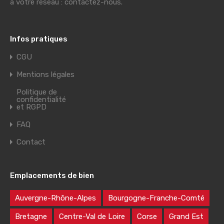
à votre réseau : contactez-nous.
Infos pratiques
CGU
Mentions légales
Politique de
confidentialité
et RGPD
FAQ
Contact
Emplacements de bien
Auvergne-Rhône-Alpes
Bourgogne-Franche-Comté
Bretagne
Centre-Val de Loire
Corse
Grand Est