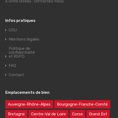
à votre réseau : contactez-nous.
Infos pratiques
CGU
Mentions légales
Politique de
confidentialité
et RGPD
FAQ
Contact
Emplacements de bien
Auvergne-Rhône-Alpes
Bourgogne-Franche-Comté
Bretagne
Centre-Val de Loire
Corse
Grand Est