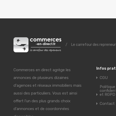
/
Le carrefour des repreneur
Infos pra
Commerces en direct agrège les
annonces de plusieurs dizaines
CGU
d'agences et réseaux immobiliers mais
Politique
confident
aussi des particuliers. Vous est ainsi
et RGPD
offert l'un des plus grands choix
Contact
d'annonces et de coordonnées