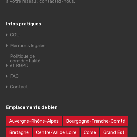
à votre réseau : contactez-nous.
Infos pratiques
CGU
Mentions légales
Politique de
confidentialité
et RGPD
FAQ
Contact
Emplacements de bien
Auvergne-Rhône-Alpes
Bourgogne-Franche-Comté
Bretagne
Centre-Val de Loire
Corse
Grand Est